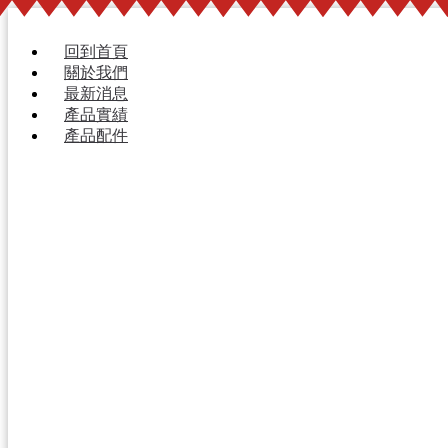
跳
至
回到首頁
主
關於我們
要
最新消息
內
產品實績
容
產品配件