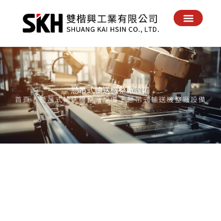
回到首頁
關於我們
最新消息
產品實績
產品配件
電子目錄
聯絡我們
懸吊式輸送機整廠設備
首頁
/
懸吊式輸送機整廠設備
/ 懸吊式輸送機整廠設備