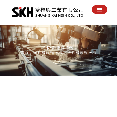
回到首頁
關於我們
最新消息
產品實績
產品配件
電子目錄
聯絡我們
裙板鏈條輸送機
首頁
/
裙板鏈條輸送機
/ 裙板鏈條輸送機