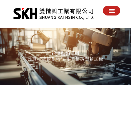
回到首頁
關於我們
最新消息
產品實績
產品配件
電子目錄
聯絡我們
鋁擠型輸送機
首頁
/
鋁擠型輸送機
/ 鋁擠型輸送機