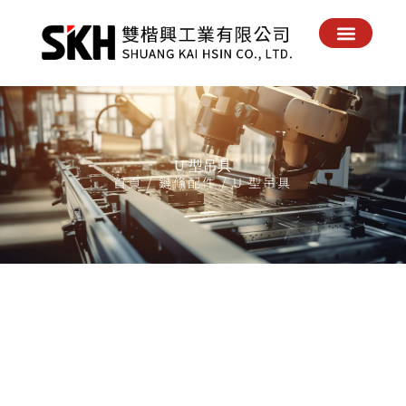
回到首頁
關於我們
最新消息
產品實績
產品配件
電子目錄
聯絡我們
U 型吊具
首頁
/
鏈條配件
/ U 型吊具